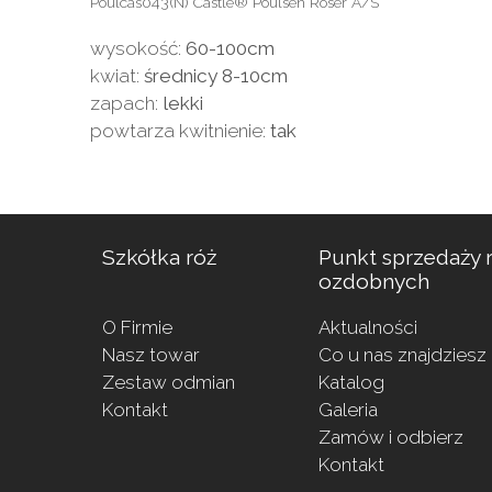
Poulcas043(N) Castle® Poulsen Roser A/S
wysokość:
60-100cm
kwiat:
średnicy 8-10cm
zapach:
lekki
powtarza kwitnienie:
tak
Szkółka róż
Punkt sprzedaży r
ozdobnych
O Firmie
Aktualności
Nasz towar
Co u nas znajdziesz
Zestaw odmian
Katalog
Kontakt
Galeria
Zamów i odbierz
Kontakt