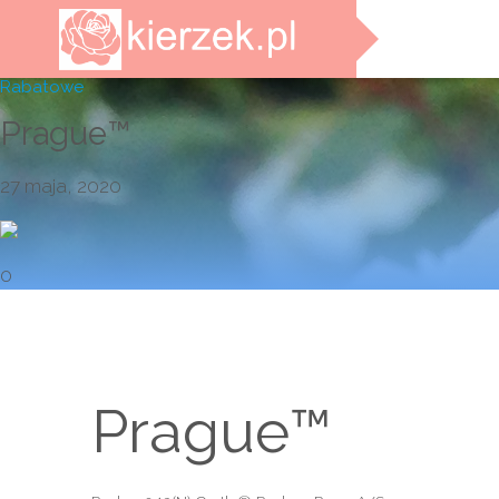
Rabatowe
Prague™
27 maja, 2020
0
Prague™