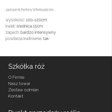
Jackson & Perkins Wholesale Inc.
wysokość:
100-120cm
kwiat:
średnica 15cm
zapach:
bardzo intensywny
powtarza kwitnienie:
tak
Szkółka róż
O Firmie
Nasz towar
Zestaw odmian
Kontakt