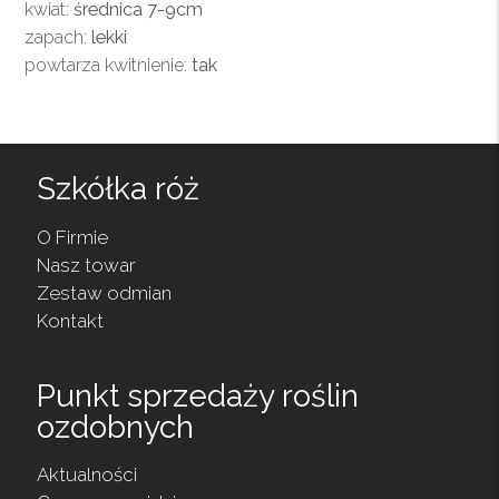
kwiat:
średnica 7-9cm
zapach:
lekki
powtarza kwitnienie:
tak
Szkółka róż
O Firmie
Nasz towar
Zestaw odmian
Kontakt
Punkt sprzedaży roślin
ozdobnych
Aktualności