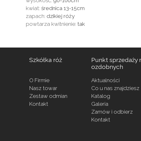
wysokość:
90-100cm
kwiat:
średnica 13-15cm
zapach:
dzikiej róży
powtarza kwitnienie:
tak
Szkółka róż
Punkt sprzedaży r
ozdobnych
O Firmie
Aktualności
Nasz towar
Co u nas znajdziesz
Zestaw odmian
Katalog
Kontakt
Galeria
Zamów i odbierz
Kontakt